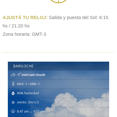
AJUSTÁ TU RELOJ:
Salida y puesta del Sol: 6:15
hs / 21:20 hs
Zona horaria: GMT-3
BARILOCHE
°
-1
overcast clouds
MAX -1 • MIN -1
86% humedad
viento: 3m/s O
8:47 am → 6:55 pm