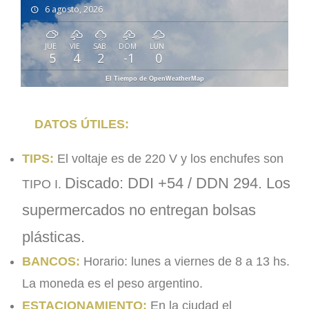
6 agosto, 2026
JUE
VIE
SAB
DOM
LUN
5
4
2
-1
0
El Tiempo de OpenWeatherMap
DATOS ÚTILES:
TIPS:
El voltaje es de 220 V y los enchufes son
Discado: DDI +54 / DDN 294.
Los
TIPO I.
supermercados no entregan bolsas
plásticas.
BANCOS:
Horario: lunes a viernes de 8 a 13 hs.
La moneda es el peso argentino.
ESTACIONAMIENTO:
En la ciudad el